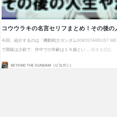
コウウラキの名言セリフまとめ！その後の
今回、紹介するのは「機動戦士ガンダム0083STARDUST
コ
で階級は少尉で、作中での年齢は１９歳とい …
続きを読む
ウ
BEYOND THE GUNDAM（ビヨガン）
ウ
ラ
キ
の
名
言