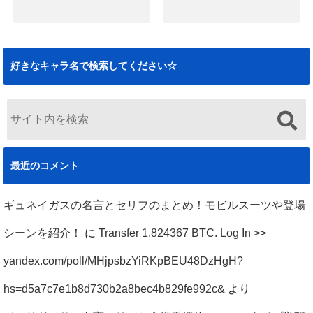
2019.12.09
ハサウェイノアの
ハサウェイノアの
死刑の経緯と悲惨
名言まとめ！逆襲
な最後まとめ！ク
のシャアや閃光の
好きなキャラ名で検索してください☆
ズ説の真相も（閃
ハサウェイのセリ
光のハサウェイ）
フも
2019.12.02
2019.11.29
最近のコメント
ギュネイガスの名言とセリフのまとめ！モビルスーツや登場
シーンを紹介！
に
Transfer 1.824367 BTC. Log In >>
yandex.com/poll/MHjpsbzYiRKpBEU48DzHgH?
hs=d5a7c7e1b8d730b2a8bec4b829fe992c&
より