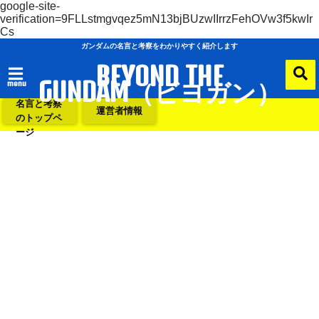
google-site-
verification=9FLLstmgvqez5mN13bjBUzwIIrrzFehOVw3f5kwIr
Cs
ガンダムの名言と考察をわかりやすく紹介します
BEYOND THE
GUNDAM（ビヨガン）
menu
ガンダムの
名言と考察
運営者情報
のトップペ
ージ