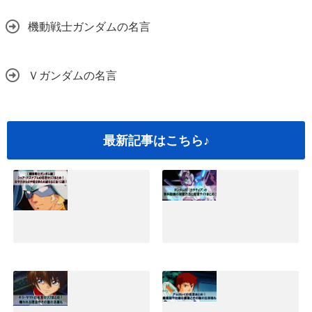
機動戦士ガンダムの名言
Ｖガンダムの名言
最新記事はこちら♪
シャアアズナブル
ガンダムNT(ナラ
の名言セリフまと
ティブ)映画の無料
め！坊やだからさ
動画の視聴方法と
や過ちなど全12選
配信サイトまと
｜機動戦士ガンダ
め！
ム編
2019.05.25