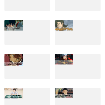
2019.09.05
キラヤマトの名言
アムロレイの名言
集と早口セリフま
まとめ！最強説や
とめ！嫌われる理
壮絶な最後とその
由やその後の活躍
後の生存説も
も
2019.02.02
2019.04.30
カミーユビダンの
アレルヤハプティ
精神崩壊など名言
ズムの名言セリフ
セリフまとめ！そ
まとめ！声優名や
の後の生涯と声優
歴代機体とマリー
名も｜Zガンダム
とのその後も
2019.01.09
2022.02.01
アリーアルサーシ
シャアアズナブル
ェスの名言セリフ
の名言(ジオリジ
まとめ！ところが
ン)まとめ！赤いな
ぎっちょんや演説
実にいい色だなど
内容も
暁の蜂起のセリフ
も
2020.02.07