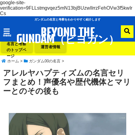
google-site-
verification=9FLLstmgvqez5mN13bjBUzwIIrrzFehOVw3f5kwIr
Cs
ガンダムの名言と考察をわかりやすく紹介します
BEYOND THE
GUNDAM（ビヨガン）
menu
ガンダムの
名言と考察
運営者情報
のトップペ
ージ
ホーム
>
ガンダム00の名言
>
アレルヤハプティズムの名言セリ
フまとめ！声優名や歴代機体とマリ
ーとのその後も