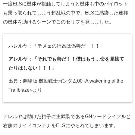
一度ELSに機体が接触してしまうと機体も中のパイロット
も乗っ取られてしまう超乱戦の中で、ELSに感染した連邦
の機体を助けるシーンでこのセリフを発しました。
ハレルヤ：「テメェの行為は偽善だ！！！」
アレルヤ：「それでも善だ！！僕はもう…命を見捨て
たりはしない！！！」
出典：劇場版 機動戦士ガンダム00 -A wakening of the
Trailblazer-より
アレルヤは助けた拍子に主武装であるGNソードライフルと
右側のサイドコンテナをELSにやられてしまいます。