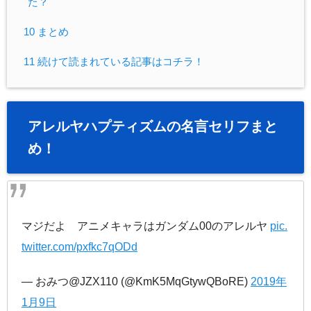
た？
10 まとめ
11 続けて読まれている記事はコチラ！
アレルヤハプティズムの名言セリフまと
め！
マジだよ アニメキャラはガンダム00のアレルヤ
pic.
twitter.com/pxfkc7qODd
— おみつ@JZX110 (@KmK5MqGtywQBoRE)
2019年
1月9日