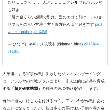
むり……つら……しんど…………アレルヤもハレルヤ
も好き
「引き金くらい感情で引け、己のエゴで引け！」のセ
リフもその言い方演じ方も両方死ぬほど好きです
pic.t
witter.com/bdkjxfoXJW
— ひなげし＠ギアス視聴中 (@fafner_hina)
2018年4
月18日
人革連による軍事作戦に失敗したソレスタルビーイング
は、アレルヤの作戦プランにより、非人道的に超兵を育成
する
「超兵研究機関」
の施設の破壊作戦を実行します。
自分の過去にけじめを付けるべく、アレルヤが作戦にあた
ることになりましたが、彼は多くの罪の無い子供を巻き込