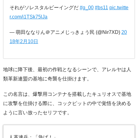
それがソレスタルビーイングだ
#g_00
#bs11
pic.twitte
r.com/i1TSk75lJa
— 萌田ななりん＠アニメじっきょう民 (@Nir7XD)
20
18年2月10日
地球に降下後、最初の作戦となるシーンで、アレルヤは人
類革新連盟の基地に奇襲を仕掛けます。
この名言は、爆撃用コンテナを搭載したキュリオスで基地
に攻撃を仕掛ける際に、コックピットの中で覚悟を決める
ように言い放ったセリフです。
人革連兵：「急げ！」