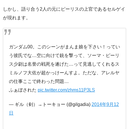
しかし、語り合う2人の元にピーリスの上官であるセルゲイ
が現れます。
ガンダム00。このシーンがまんま娘を下さい！ってい
う彼氏でな…空に向けて銃を撃って、ソーマ・ピーリ
ス少尉は名誉の戦死を遂げた…って見逃してくれるス
ミルノフ大佐が超かっけーんすよ。ただな、アレルヤ
の仕事ここで終わった問題…
ふぁぼされた
pic.twitter.com/zhms11P3LS
— ギル（剣）→トーキョー (@gilgadia)
2014年9月12
日