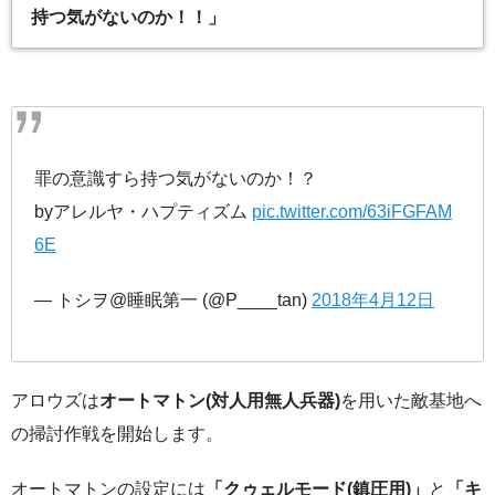
持つ気がないのか！！」
罪の意識すら持つ気がないのか！？
byアレルヤ・ハプティズム
pic.twitter.com/63iFGFAM
6E
— トシヲ@睡眠第一 (@P____tan)
2018年4月12日
アロウズは
オートマトン(対人用無人兵器)
を用いた敵基地へ
の掃討作戦を開始します。
オートマトンの設定には
「クゥェルモード(鎮圧用)」
と
「キ