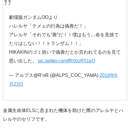
劇場版ガンダムOOより
ハレルヤ「テメェの行為は偽善だ！」
アレルヤ「それでも”善”だ！！僕はもう…命を見捨て
たりはしない！！トランザム！！」
HIKAKINのゴミ拾いで偽善だとか言われてるのを見て
思い出した。
pic.twitter.com/fR00zR51eQ
— アルプス@R’nR (@ALPS_COC_YAMA)
2018年6
月23日
金属生命体ELSに呑まれた機体を助けた際のアレルヤとハ
レルヤのセリフです。