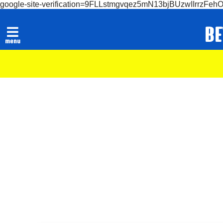
google-site-verification=9FLLstmgvqez5mN13bjBUzwIIrrzFeh
B
menu