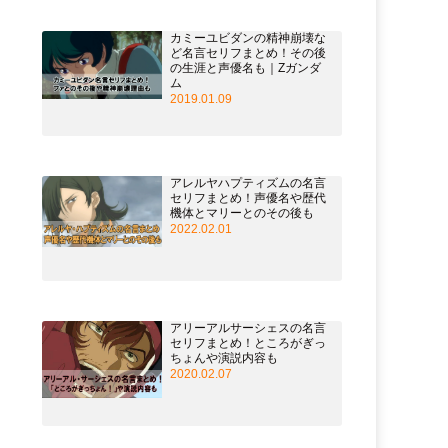
カミーユビダンの精神崩壊な
ど名言セリフまとめ！その後
の生涯と声優名も｜Zガンダ
ム
2019.01.09
アレルヤハプティズムの名言
セリフまとめ！声優名や歴代
機体とマリーとのその後も
2022.02.01
アリーアルサーシェスの名言
セリフまとめ！ところがぎっ
ちょんや演説内容も
2020.02.07