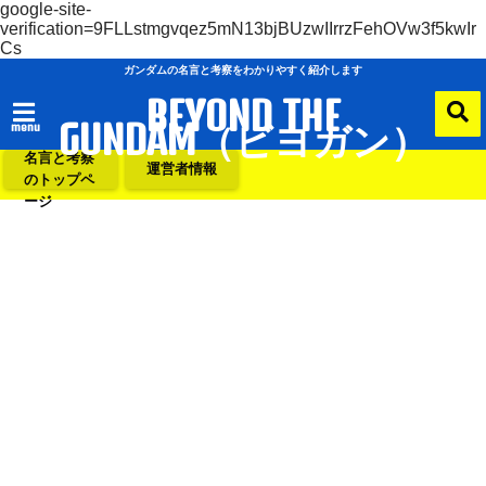
google-site-
verification=9FLLstmgvqez5mN13bjBUzwIIrrzFehOVw3f5kwIr
Cs
ガンダムの名言と考察をわかりやすく紹介します
BEYOND THE
GUNDAM（ビヨガン）
menu
ガンダムの
名言と考察
運営者情報
のトップペ
ージ