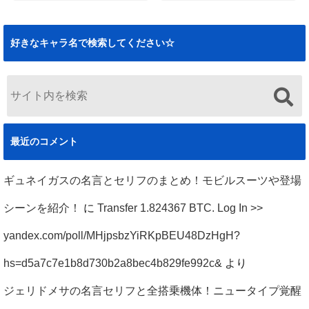
ハサウェイノアの
ハサウェイノアの
死刑の経緯と悲惨
名言まとめ！逆襲
な最後まとめ！ク
のシャアや閃光の
好きなキャラ名で検索してください☆
ズ説の真相も（閃
ハサウェイのセリ
光のハサウェイ）
フも
2019.12.02
2019.11.29
最近のコメント
ギュネイガスの名言とセリフのまとめ！モビルスーツや登場
シーンを紹介！
に
Transfer 1.824367 BTC. Log In >>
yandex.com/poll/MHjpsbzYiRKpBEU48DzHgH?
hs=d5a7c7e1b8d730b2a8bec4b829fe992c&
より
ジェリドメサの名言セリフと全搭乗機体！ニュータイプ覚醒