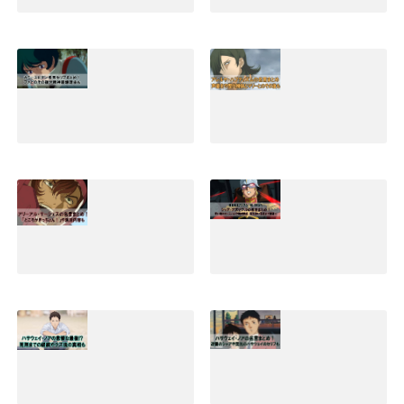
キラヤマトの名言
アムロレイの名言
集と早口セリフま
まとめ！最強説や
とめ！嫌われる理
壮絶な最後とその
由やその後の活躍
後の生存説も
も
2019.02.02
2019.04.30
カミーユビダンの
アレルヤハプティ
精神崩壊など名言
ズムの名言セリフ
セリフまとめ！そ
まとめ！声優名や
の後の生涯と声優
歴代機体とマリー
名も｜Zガンダム
とのその後も
2019.01.09
2022.02.01
アリーアルサーシ
シャアアズナブル
ェスの名言セリフ
の名言(ジオリジ
まとめ！ところが
ン)まとめ！赤いな
ぎっちょんや演説
実にいい色だなど
内容も
暁の蜂起のセリフ
も
2020.02.07
2019.12.09