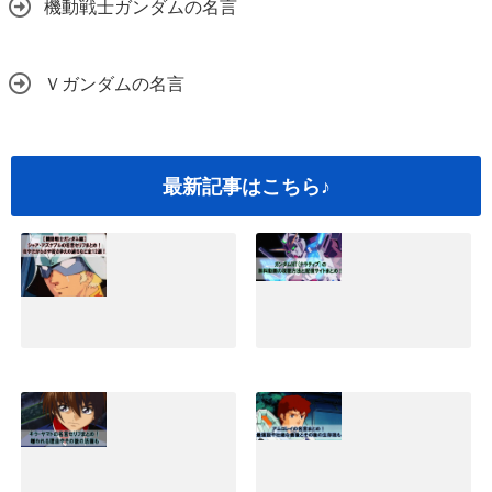
機動戦士ガンダムの名言
Ｖガンダムの名言
最新記事はこちら♪
シャアアズナブル
ガンダムNT(ナラ
の名言セリフまと
ティブ)映画の無料
め！坊やだからさ
動画の視聴方法と
や過ちなど全12選
配信サイトまと
｜機動戦士ガンダ
め！
ム編
2019.05.25
2019.09.05