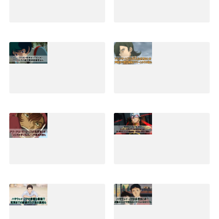
2019.09.05
キラヤマトの名言
アムロレイの名言
集と早口セリフま
まとめ！最強説や
とめ！嫌われる理
壮絶な最後とその
由やその後の活躍
後の生存説も
も
2019.02.02
2019.04.30
カミーユビダンの
アレルヤハプティ
精神崩壊など名言
ズムの名言セリフ
セリフまとめ！そ
まとめ！声優名や
の後の生涯と声優
歴代機体とマリー
名も｜Zガンダム
とのその後も
2019.01.09
2022.02.01
アリーアルサーシ
シャアアズナブル
ェスの名言セリフ
の名言(ジオリジ
まとめ！ところが
ン)まとめ！赤いな
ぎっちょんや演説
実にいい色だなど
内容も
暁の蜂起のセリフ
も
2020.02.07