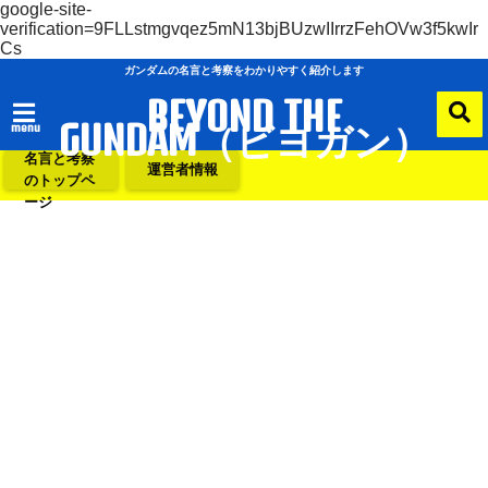
google-site-
verification=9FLLstmgvqez5mN13bjBUzwIIrrzFehOVw3f5kwIr
Cs
ガンダムの名言と考察をわかりやすく紹介します
BEYOND THE
GUNDAM（ビヨガン）
menu
ガンダムの
名言と考察
運営者情報
のトップペ
ージ