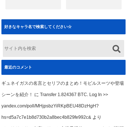
2019.12.09
ハサウェイノアの
ハサウェイノアの
死刑の経緯と悲惨
名言まとめ！逆襲
な最後まとめ！ク
のシャアや閃光の
好きなキャラ名で検索してください☆
ズ説の真相も（閃
ハサウェイのセリ
光のハサウェイ）
フも
2019.12.02
2019.11.29
最近のコメント
ギュネイガスの名言とセリフのまとめ！モビルスーツや登場
シーンを紹介！
に
Transfer 1.824367 BTC. Log In >>
yandex.com/poll/MHjpsbzYiRKpBEU48DzHgH?
hs=d5a7c7e1b8d730b2a8bec4b829fe992c&
より