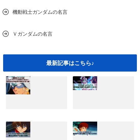
機動戦士ガンダムの名言
Ｖガンダムの名言
最新記事はこちら♪
シャアアズナブル
ガンダムNT(ナラ
の名言セリフまと
ティブ)映画の無料
め！坊やだからさ
動画の視聴方法と
や過ちなど全12選
配信サイトまと
｜機動戦士ガンダ
め！
ム編
2019.05.25