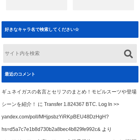
2019.12.09
ハサウェイノアの
ハサウェイノアの
死刑の経緯と悲惨
名言まとめ！逆襲
な最後まとめ！ク
のシャアや閃光の
好きなキャラ名で検索してください☆
ズ説の真相も（閃
ハサウェイのセリ
光のハサウェイ）
フも
2019.12.02
2019.11.29
最近のコメント
ギュネイガスの名言とセリフのまとめ！モビルスーツや登場
シーンを紹介！
に
Transfer 1.824367 BTC. Log In >>
yandex.com/poll/MHjpsbzYiRKpBEU48DzHgH?
hs=d5a7c7e1b8d730b2a8bec4b829fe992c&
より