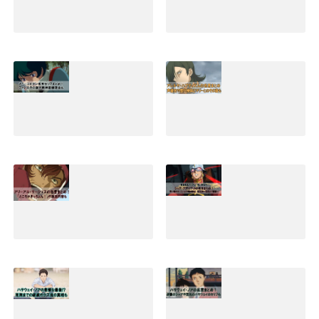
2019.09.05
キラヤマトの名言
アムロレイの名言
集と早口セリフま
まとめ！最強説や
とめ！嫌われる理
壮絶な最後とその
由やその後の活躍
後の生存説も
も
2019.02.02
2019.04.30
カミーユビダンの
アレルヤハプティ
精神崩壊など名言
ズムの名言セリフ
セリフまとめ！そ
まとめ！声優名や
の後の生涯と声優
歴代機体とマリー
名も｜Zガンダム
とのその後も
2019.01.09
2022.02.01
アリーアルサーシ
シャアアズナブル
ェスの名言セリフ
の名言(ジオリジ
まとめ！ところが
ン)まとめ！赤いな
ぎっちょんや演説
実にいい色だなど
内容も
暁の蜂起のセリフ
も
2020.02.07