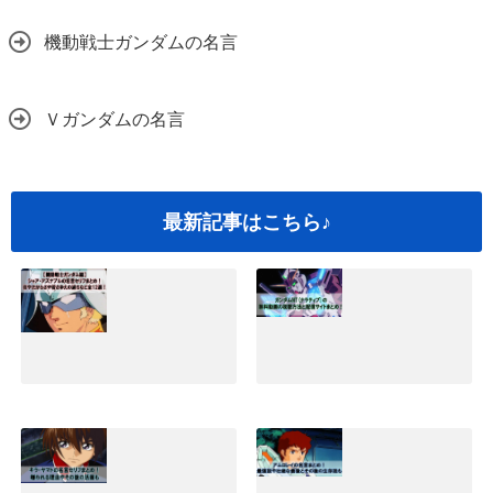
機動戦士ガンダムの名言
Ｖガンダムの名言
最新記事はこちら♪
シャアアズナブル
ガンダムNT(ナラ
の名言セリフまと
ティブ)映画の無料
め！坊やだからさ
動画の視聴方法と
や過ちなど全12選
配信サイトまと
｜機動戦士ガンダ
め！
ム編
2019.05.25