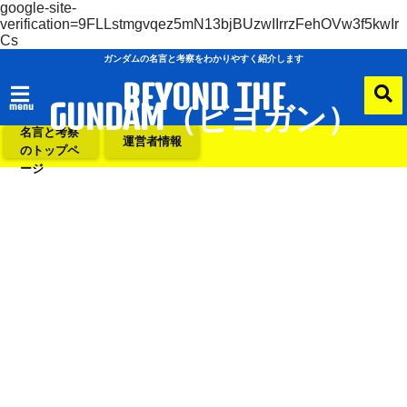
google-site-
verification=9FLLstmgvqez5mN13bjBUzwIIrrzFehOVw3f5kwIr
Cs
ガンダムの名言と考察をわかりやすく紹介します
BEYOND THE
GUNDAM（ビヨガン）
menu
ガンダムの
名言と考察
運営者情報
のトップペ
ージ