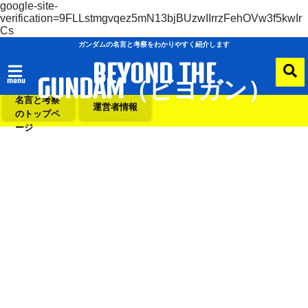
google-site-
verification=9FLLstmgvqez5mN13bjBUzwIIrrzFehOVw3f5kwIr
Cs
ガンダムの名言と考察をわかりやすく紹介します
BEYOND THE
GUNDAM（ビヨガン）
menu
ガンダムの
名言と考察
運営者情報
のトップペ
ージ