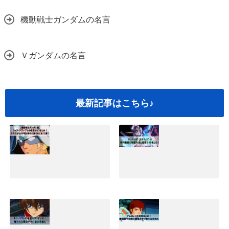
機動戦士ガンダムの名言
Ｖガンダムの名言
最新記事はこちら♪
シャアアズナブル
ガンダムNT(ナラ
の名言セリフまと
ティブ)映画の無料
め！坊やだからさ
動画の視聴方法と
や過ちなど全12選
配信サイトまと
｜機動戦士ガンダ
め！
ム編
2019.05.25