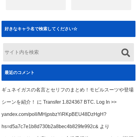
2019.12.09
ハサウェイノアの
ハサウェイノアの
死刑の経緯と悲惨
名言まとめ！逆襲
な最後まとめ！ク
のシャアや閃光の
好きなキャラ名で検索してください☆
ズ説の真相も（閃
ハサウェイのセリ
光のハサウェイ）
フも
2019.12.02
2019.11.29
最近のコメント
ギュネイガスの名言とセリフのまとめ！モビルスーツや登場
シーンを紹介！
に
Transfer 1.824367 BTC. Log In >>
yandex.com/poll/MHjpsbzYiRKpBEU48DzHgH?
hs=d5a7c7e1b8d730b2a8bec4b829fe992c&
より