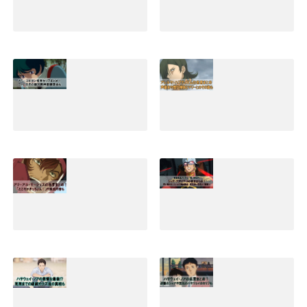
2019.09.05
キラヤマトの名言
アムロレイの名言
集と早口セリフま
まとめ！最強説や
とめ！嫌われる理
壮絶な最後とその
由やその後の活躍
後の生存説も
も
2019.02.02
2019.04.30
カミーユビダンの
アレルヤハプティ
精神崩壊など名言
ズムの名言セリフ
セリフまとめ！そ
まとめ！声優名や
の後の生涯と声優
歴代機体とマリー
名も｜Zガンダム
とのその後も
2019.01.09
2022.02.01
アリーアルサーシ
シャアアズナブル
ェスの名言セリフ
の名言(ジオリジ
まとめ！ところが
ン)まとめ！赤いな
ぎっちょんや演説
実にいい色だなど
内容も
暁の蜂起のセリフ
も
2020.02.07