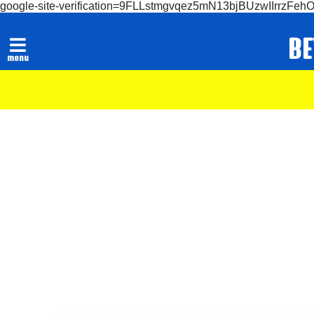
google-site-verification=9FLLstmgvqez5mN13bjBUzwIIrrzFeh
B
menu