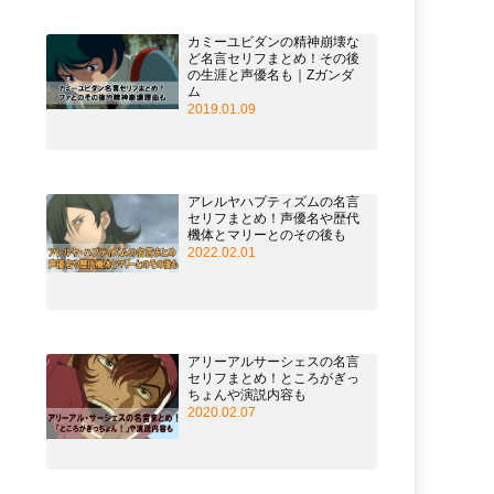
カミーユビダンの精神崩壊な
ど名言セリフまとめ！その後
の生涯と声優名も｜Zガンダ
ム
2019.01.09
アレルヤハプティズムの名言
セリフまとめ！声優名や歴代
機体とマリーとのその後も
2022.02.01
アリーアルサーシェスの名言
セリフまとめ！ところがぎっ
ちょんや演説内容も
2020.02.07