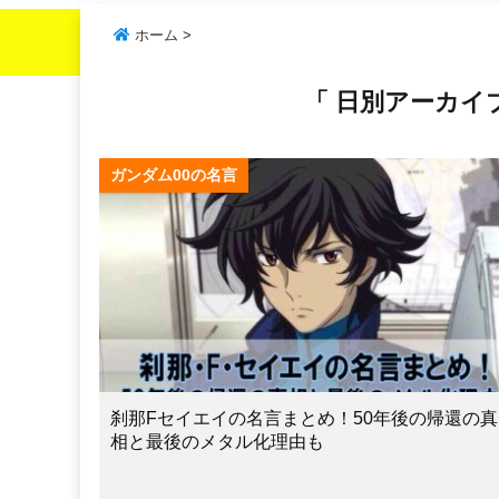
ホーム
>
「 日別アーカイブ：
ガンダム00の名言
刹那Fセイエイの名言まとめ！50年後の帰還の真
相と最後のメタル化理由も