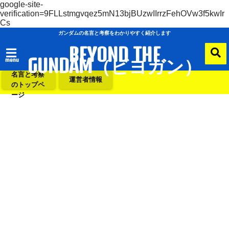
google-site-
verification=9FLLstmgvqez5mN13bjBUzwIIrrzFehOVw3f5kwIr
Cs
ガンダムの名言と考察をわかりやすく紹介します
BEYOND THE
GUNDAM（ビヨガン）
menu
ガンダムの
名言と考察
運営者情報
のトップペ
ージ