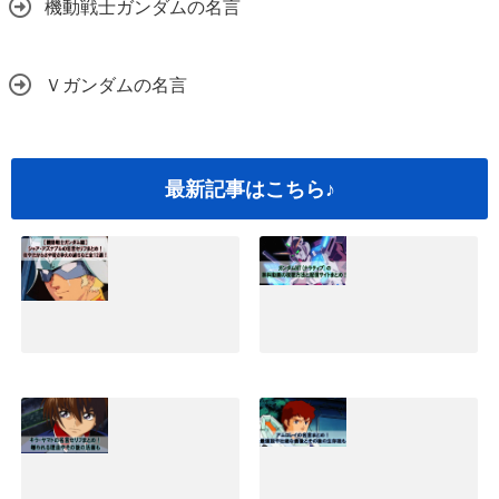
機動戦士ガンダムの名言
Ｖガンダムの名言
最新記事はこちら♪
シャアアズナブル
ガンダムNT(ナラ
の名言セリフまと
ティブ)映画の無料
め！坊やだからさ
動画の視聴方法と
や過ちなど全12選
配信サイトまと
｜機動戦士ガンダ
め！
ム編
2019.05.25
2019.09.05