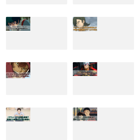
キラヤマトの名言
アムロレイの名言
集と早口セリフま
まとめ！最強説や
とめ！嫌われる理
壮絶な最後とその
由やその後の活躍
後の生存説も
も
2019.02.02
2019.04.30
カミーユビダンの
アレルヤハプティ
精神崩壊など名言
ズムの名言セリフ
セリフまとめ！そ
まとめ！声優名や
の後の生涯と声優
歴代機体とマリー
名も｜Zガンダム
とのその後も
2019.01.09
2022.02.01
アリーアルサーシ
シャアアズナブル
ェスの名言セリフ
の名言(ジオリジ
まとめ！ところが
ン)まとめ！赤いな
ぎっちょんや演説
実にいい色だなど
内容も
暁の蜂起のセリフ
も
2020.02.07
2019.12.09