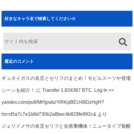
ハサウェイノアの
ハサウェイノアの
死刑の経緯と悲惨
名言まとめ！逆襲
な最後まとめ！ク
のシャアや閃光の
好きなキャラ名で検索してください☆
ズ説の真相も（閃
ハサウェイのセリ
光のハサウェイ）
フも
2019.12.02
2019.11.29
最近のコメント
ギュネイガスの名言とセリフのまとめ！モビルスーツや登場
シーンを紹介！
に
Transfer 1.824367 BTC. Log In >>
yandex.com/poll/MHjpsbzYiRKpBEU48DzHgH?
hs=d5a7c7e1b8d730b2a8bec4b829fe992c&
より
ジェリドメサの名言セリフと全搭乗機体！ニュータイプ覚醒