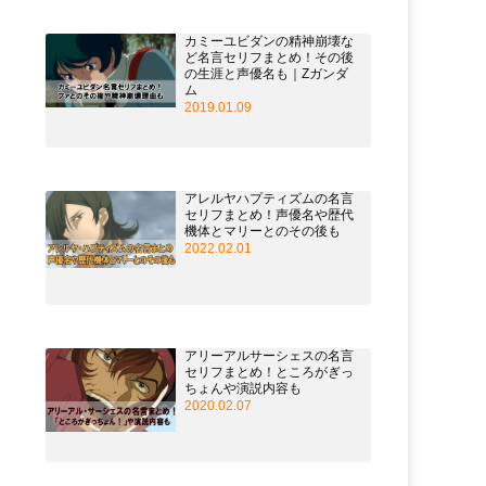
カミーユビダンの精神崩壊な
ど名言セリフまとめ！その後
の生涯と声優名も｜Zガンダ
ム
2019.01.09
アレルヤハプティズムの名言
セリフまとめ！声優名や歴代
機体とマリーとのその後も
2022.02.01
アリーアルサーシェスの名言
セリフまとめ！ところがぎっ
ちょんや演説内容も
2020.02.07