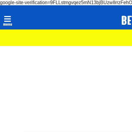
google-site-verification=9FLLstmgvqez5mN13bjBUzwIIrrzFeh
B
menu