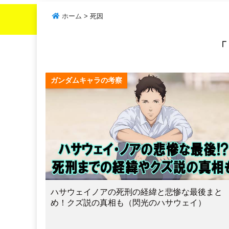
ホーム
>
死因
「
ガンダムキャラの考察
ハサウェイノアの死刑の経緯と悲惨な最後まと
め！クズ説の真相も（閃光のハサウェイ）