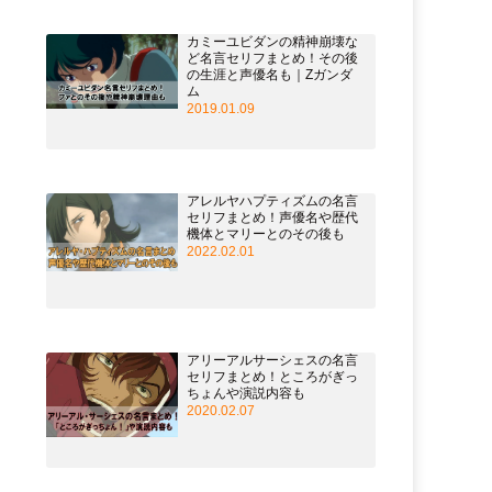
カミーユビダンの精神崩壊な
ど名言セリフまとめ！その後
の生涯と声優名も｜Zガンダ
ム
2019.01.09
アレルヤハプティズムの名言
セリフまとめ！声優名や歴代
機体とマリーとのその後も
2022.02.01
アリーアルサーシェスの名言
セリフまとめ！ところがぎっ
ちょんや演説内容も
2020.02.07