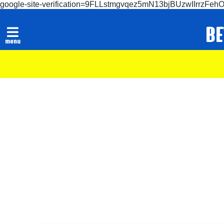
google-site-verification=9FLLstmgvqez5mN13bjBUzwIIrrzFeh
B
menu