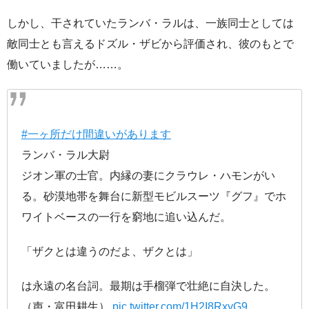
しかし、干されていたランバ・ラルは、一族同士としては
敵同士とも言えるドズル・ザビから評価され、彼のもとで
働いていましたが……。
#一ヶ所だけ間違いがあります
ランバ・ラル大尉
ジオン軍の士官。内縁の妻にクラウレ・ハモンがい
る。砂漠地帯を舞台に新型モビルスーツ『グフ』でホ
ワイトベースの一行を窮地に追い込んだ。
「ザクとは違うのだよ、ザクとは」
は永遠の名台詞。最期は手榴弾で壮絶に自決した。
（声・富田耕生）
pic.twitter.com/1H2I8RxyG9