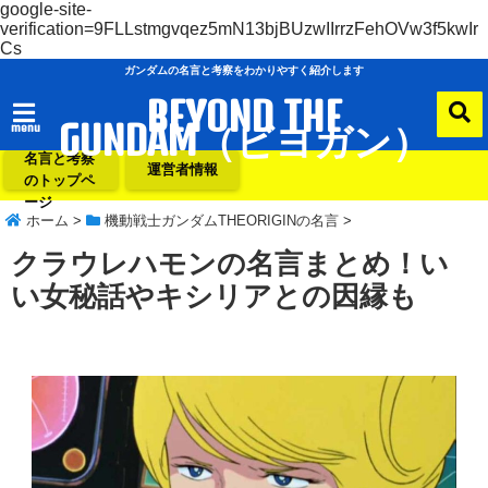
google-site-
verification=9FLLstmgvqez5mN13bjBUzwIIrrzFehOVw3f5kwIr
Cs
ガンダムの名言と考察をわかりやすく紹介します
BEYOND THE
GUNDAM（ビヨガン）
menu
ガンダムの
名言と考察
運営者情報
のトップペ
ージ
ホーム
>
機動戦士ガンダムTHEORIGINの名言
>
クラウレハモンの名言まとめ！い
い女秘話やキシリアとの因縁も