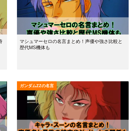
時
マシュマーセロの名言まとめ！声優や強さ比較と
歴代MS機体も
ガンダムZZの名言