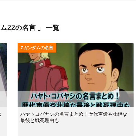
ムZZの名言 」 一覧
Zガンダムの名言
代
ハヤトコバヤシの名言まとめ！歴代声優や壮絶な
最後と戦死理由も