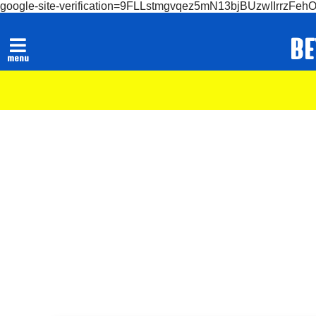
google-site-verification=9FLLstmgvqez5mN13bjBUzwIIrrzFeh
B
menu