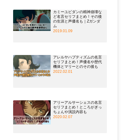
カミーユビダンの精神崩壊な
ど名言セリフまとめ！その後
の生涯と声優名も｜Zガンダ
ム
2019.01.09
アレルヤハプティズムの名言
セリフまとめ！声優名や歴代
機体とマリーとのその後も
2022.02.01
アリーアルサーシェスの名言
セリフまとめ！ところがぎっ
ちょんや演説内容も
2020.02.07