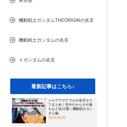
未分類
機動戦士ガンダムTHEORIGINの名言
機動戦士ガンダムの名言
Ｖガンダムの名言
最新記事はこちら♪
シャアアズナブルの名言セリ
フまとめ！坊やだからさや過
ちなど全12選｜機動戦士ガン
ダム編
2019.09.05