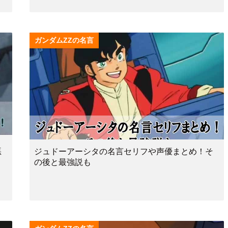
ガンダムZZの名言
悪
ジュドーアーシタの名言セリフや声優まとめ！そ
の後と最強説も