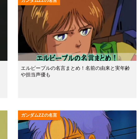
ガンダムZZの名言
と
エルピープルの名言まとめ！名前の由来と実年齢
や担当声優も
ガンダムZZの名言