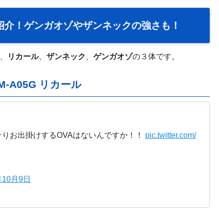
紹介！ゲンガオゾやザンネックの強さも！
、
リカール
、
ザンネック
、
ゲンガオゾ
の３体です。
A05G リカール
りお出掛けするOVAはないんですか！！
pic.twitter.com/
年10月9日