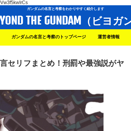
OVw3f5kwIrCs
ガンダムの名言と考察をわかりやすく紹介します
EYOND THE GUNDAM（ビヨガ
ガンダムの名言と考察のトップページ
運営者情報
言セリフまとめ！刑罰や最強説がヤ