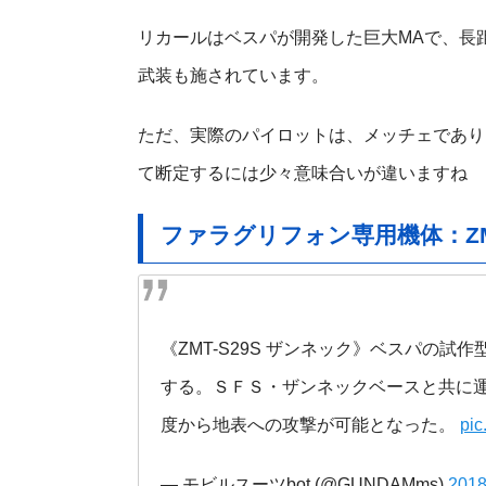
リカールはベスパが開発した巨大MAで、長
武装も施されています。
ただ、実際のパイロットは、メッチェであり
て断定するには少々意味合いが違いますね
ファラグリフォン専用機体：ZMT
《ZMT-S29S ザンネック》ベスパの
する。ＳＦＳ・ザンネックベースと共に
度から地表への攻撃が可能となった。
pi
— モビルスーツbot (@GUNDAMms)
201