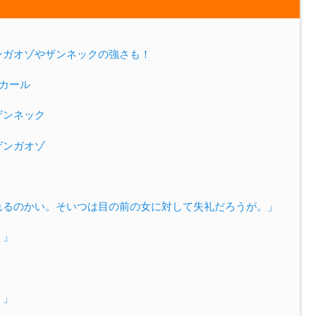
ンガオゾやザンネックの強さも！
リカール
 ザンネック
 ゲンガオゾ
！
れるのかい。そいつは目の前の女に対して失礼だろうが。」
。」
！」