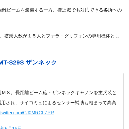
距離ビームを装備する一方、接近戦でも対応できる各所への
、搭乗人数が１５人とファラ・グリフォンの専用機体とし
-S29S ザンネック
試作型ＭＳ。長距離ビーム砲・ザンネックキャノンを主兵装と
運用され、サイコミュによるセンサー補助も相まって高高
c.twitter.com/CJ0MRCLZPR
8年9月16日