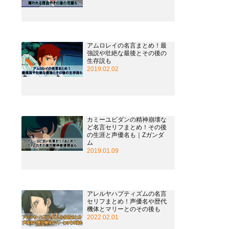
アムロレイの名言まとめ！最
強説や壮絶な最後とその後の
生存説も
2019.02.02
カミーユビダンの精神崩壊な
ど名言セリフまとめ！その後
の生涯と声優名も｜Zガンダ
ム
2019.01.09
アレルヤハプティズムの名言
セリフまとめ！声優名や歴代
機体とマリーとのその後も
2022.02.01