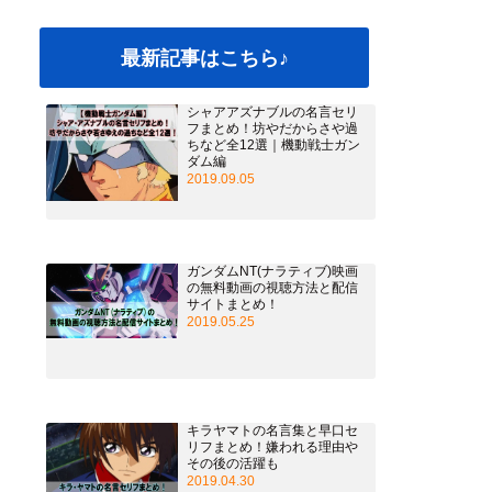
最新記事はこちら♪
シャアアズナブルの名言セリ
フまとめ！坊やだからさや過
ちなど全12選｜機動戦士ガン
ダム編
2019.09.05
ガンダムNT(ナラティブ)映画
の無料動画の視聴方法と配信
サイトまとめ！
2019.05.25
キラヤマトの名言集と早口セ
リフまとめ！嫌われる理由や
その後の活躍も
2019.04.30