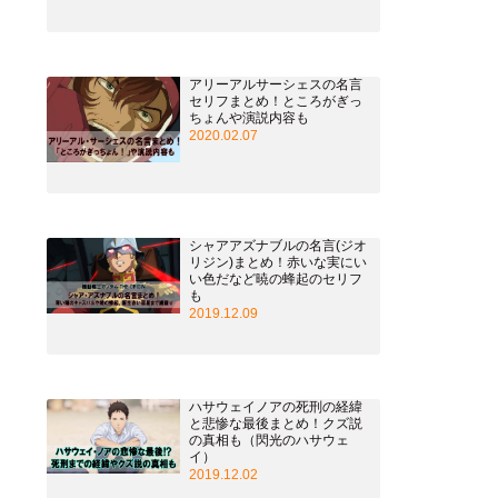
アリーアルサーシェスの名言
セリフまとめ！ところがぎっ
ちょんや演説内容も
2020.02.07
シャアアズナブルの名言(ジオ
リジン)まとめ！赤いな実にい
い色だなど暁の蜂起のセリフ
も
2019.12.09
ハサウェイノアの死刑の経緯
と悲惨な最後まとめ！クズ説
の真相も（閃光のハサウェ
イ）
2019.12.02